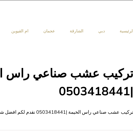
لرئيسية
دبي
الشارقة
عجمان
ام القيوين
ركيب عشب صناعي راس ال
|050341844
ركيب عشب صناعي راس الخيمة |0503418441 نقدم لكم افضل شركات تركيب وتوريد العشب الطبيعي والصناعي