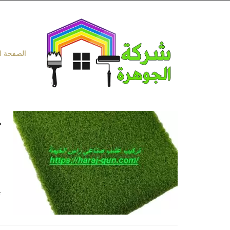
Ski
t
conten
الصفحة ا
ت
1
ت