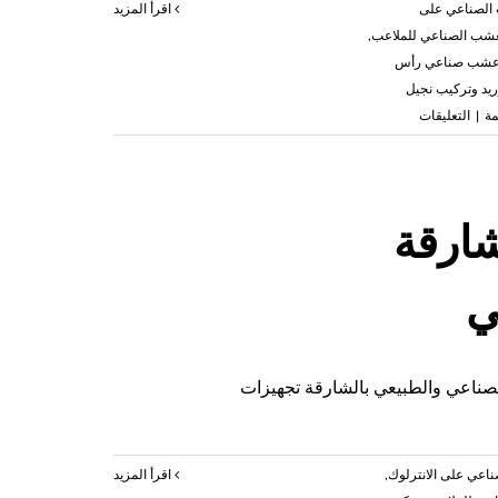
الصناعي على
‫اقرأ المزيد
عشب الصناعي للملاعب
,
عشب صناعي رأس
ريد وتركيب نجيل
على
ة
|
التعليقات
تركيب
عشب
صناعي
راس
ارقة
الخيمة
|0503418441
مغلقة
اعي والطبيعي بالشارقة تجهيزات
اعي على الانترلوك
,
‫اقرأ المزيد