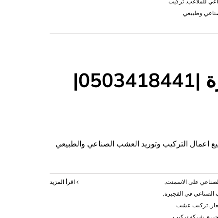
عي للملاعب
,
تركيب
اعي وطبيعي
تركيب عشب صناعي الفجيرة |0503418441|
|0503418441|
صناعي على الاسمنت
,
‫اقرأ المزيد
الصناعي في الفجيرة
,
ار
,
تركيب عشب
يرة
,
شركة تركيب