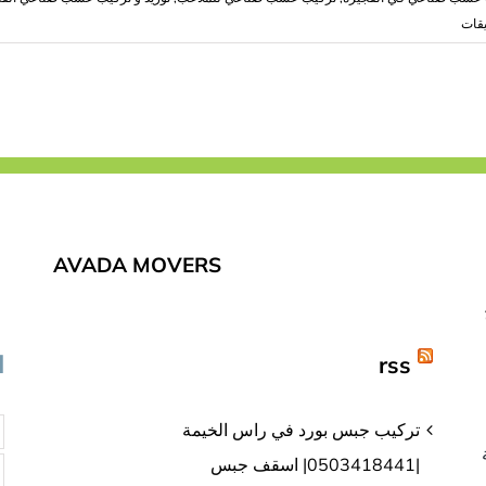
على
يقات
تركيب
عشب
صناعي
الفجيرة
|0503418441|
نجيل
صناعي
مغلقة
AVADA MOVERS
rss
ا
تركيب جبس بورد في راس الخيمة
|0503418441| اسقف جبس