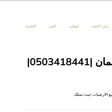
راس الخيمة
ابوظبي
العين
الفجيرة
شركة تركيب طابوق في عجمان |0503418441|
ع الارضيات حيث تمتلك