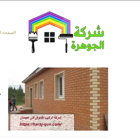
Ski
t
conten
الصفحة ا
ت
ش