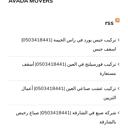
AVADA MOVERS
rss
تركيب جبس بورد في راس الخيمة |0503418441|
اسقف جبس
تركيب فورسيلنج في العين |0503418441| أسقف
مستعارة
تركيب عشب صناعي العين |0503418441| أعمال
التزيين
شركة صبغ في الشارقة |0503418441| صباغ رخيص
بالشارقة