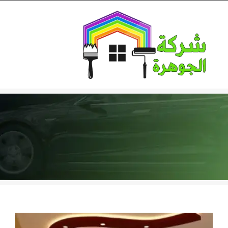
Ski
t
conten