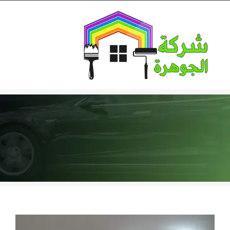
Ski
t
conten