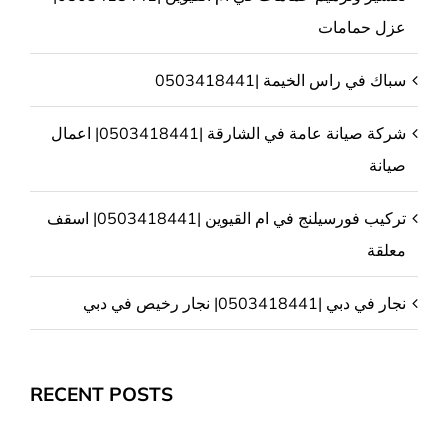
عزل حمامات
سباك في راس الخيمة |0503418441
شركة صيانة عامة في الشارقة |0503418441| اعمال
صيانة
تركيب فورسيلنج في ام القيوين |0503418441| اسقف
معلقة
نجار في دبي |0503418441| نجار رخيص في دبي
RECENT POSTS