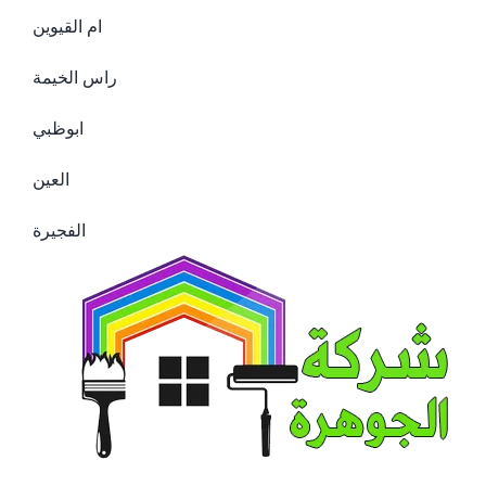
ام القيوين
راس الخيمة
ابوظبي
العين
الفجيرة