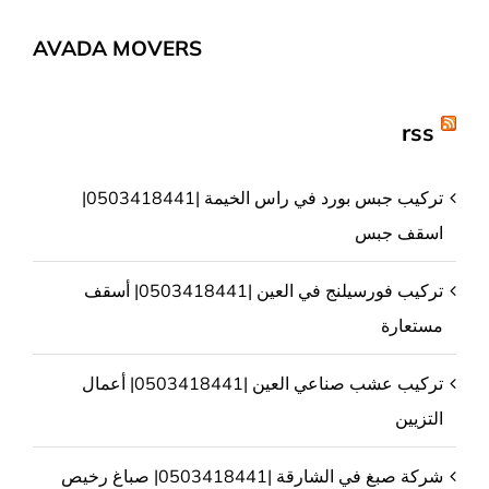
AVADA MOVERS
rss
تركيب جبس بورد في راس الخيمة |0503418441|
اسقف جبس
تركيب فورسيلنج في العين |0503418441| أسقف
مستعارة
تركيب عشب صناعي العين |0503418441| أعمال
التزيين
شركة صبغ في الشارقة |0503418441| صباغ رخيص