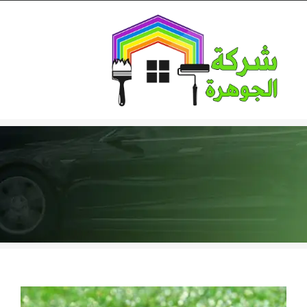
Ski
t
conten