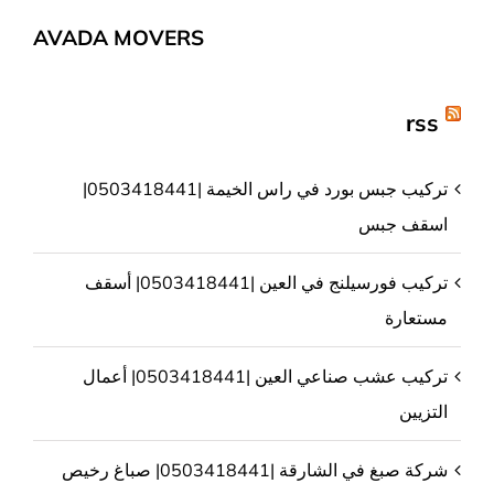
AVADA MOVERS
rss
تركيب جبس بورد في راس الخيمة |0503418441|
اسقف جبس
تركيب فورسيلنج في العين |0503418441| أسقف
مستعارة
تركيب عشب صناعي العين |0503418441| أعمال
التزيين
شركة صبغ في الشارقة |0503418441| صباغ رخيص