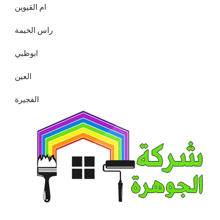
ام القيوين
راس الخيمة
ابوظبي
العين
الفجيرة