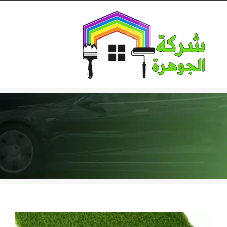
Ski
t
conten