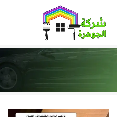
Ski
t
conten