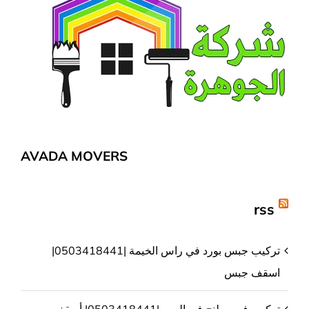
AVADA MOVERS
rss
تركيب جبس بورد في راس الخيمة |0503418441|
اسقف جبس
تركيب فورسيلنج في العين |0503418441| أسقف