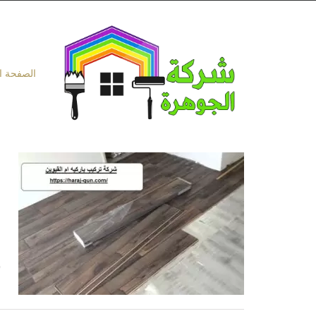
Ski
t
conten
الصفحة ا
ل
ش