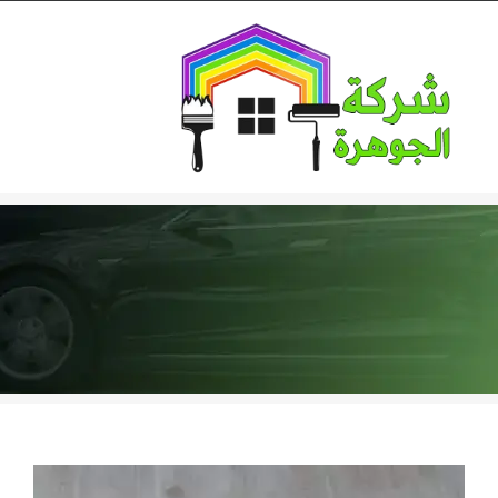
Ski
t
conten