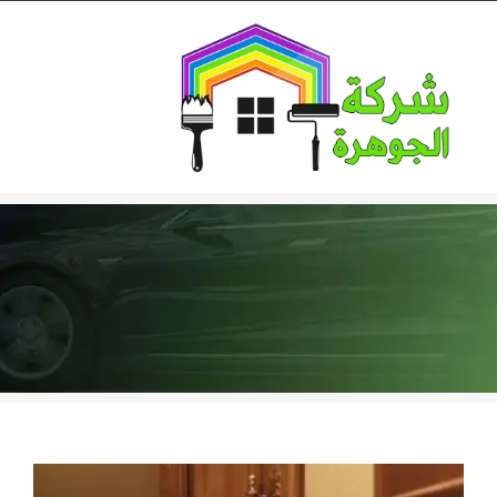
Ski
t
conten