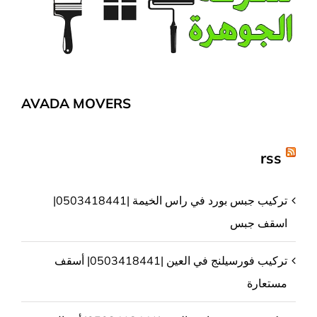
AVADA MOVERS
rss
تركيب جبس بورد في راس الخيمة |0503418441|
اسقف جبس
تركيب فورسيلنج في العين |0503418441| أسقف
مستعارة