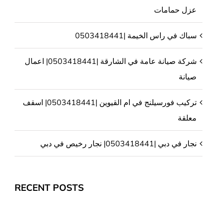
عزل حمامات
سباك في راس الخيمة |0503418441
شركة صيانة عامة في الشارقة |0503418441| اعمال
صيانة
تركيب فورسيلنج في ام القيوين |0503418441| اسقف
معلقة
نجار في دبي |0503418441| نجار رخيص في دبي
RECENT POSTS