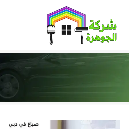
Ski
t
conten