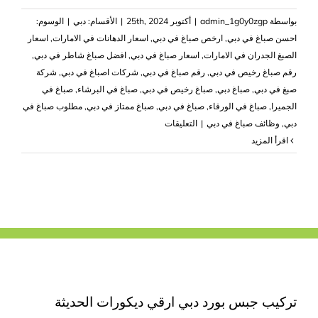
بواسطة
admin_1g0y0zgp
|
أكتوبر 25th, 2024
|
الأقسام:
دبي
|
الوسوم:
احسن صباغ في دبي
,
ارخص صباغ في دبي
,
اسعار الدهانات في الامارات
,
اسعار
الصبغ الجدران في الامارات
,
اسعار صباغ في دبي
,
افضل صباغ شاطر في دبي
,
رقم صباغ رخيص في دبي
,
رقم صباغ في دبي
,
شركات اصباغ في دبي
,
شركة
صبغ في دبي
,
صباغ دبي
,
صباغ رخيص في دبي
,
صباغ في البرشاء
,
صباغ في
الجميرا
,
صباغ في الورقاء
,
صباغ في دبي
,
صباغ ممتاز في دبي
,
مطلوب صباغ في
على
دبي
,
وظائف صباغ في دبي
|
التعليقات
صباغ
‫اقرأ المزيد
في
دبي
|0503418441|
صباغ
رخيص
مغلقة
تركيب جبس بورد دبي ارقي ديكورات الحديثة