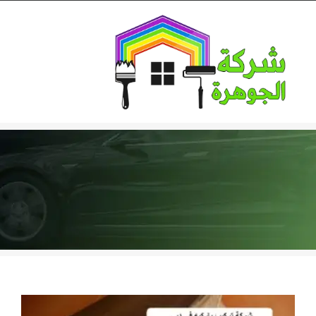
Ski
t
conten