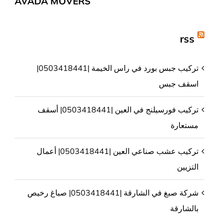
AVADA MOVERS
rss
تركيب جبس بورد في راس الخيمة |0503418441|
اسقف جبس
تركيب فورسيلنج في العين |0503418441| أسقف
مستعارة
تركيب عشب صناعي العين |0503418441| أعمال
التزيين
شركة صبغ في الشارقة |0503418441| صباغ رخيص
بالشارقة