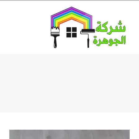
Ski
t
conten