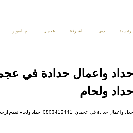
لرئيسية
دبي
الشارقة
عجمان
ام القيوين
داد ولحام
داد واعمال حدادة في عجمان |0503418441| حداد ولحام نقدم ارخص حداد واعمال حدادة بعجمان لديه