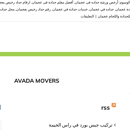
لوسوم:
أرخص ورشة حداده فى عجمان
,
‏أفضل معلم حدادة فى عجمان
,
ارقام حداد رخيص بعج
دة عجمان
,
حداده في عجمان
,
خدمات حدادة في عجمان
,
رقم حداد رخيص بعجمان
,
محل حداده
على
لحدادة واللحام عجمان
|
التعليقات
حداد
واعمال
حدادة
في
عجمان
|0503418441|
حداد
ولحام
مغلقة
AVADA MOVERS
rss
ا
تركيب جبس بورد في راس الخيمة