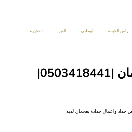
راس الخيمة
ابوظبي
العين
الفجيرة
حداد واعمال حدادة في عجمان |0503418441|