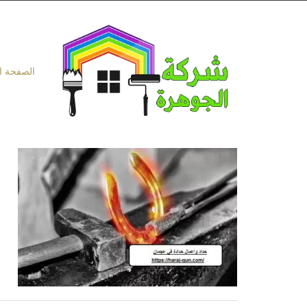
Ski
t
conten
الصفحة ا
ح
ح