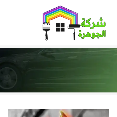
Ski
t
conten